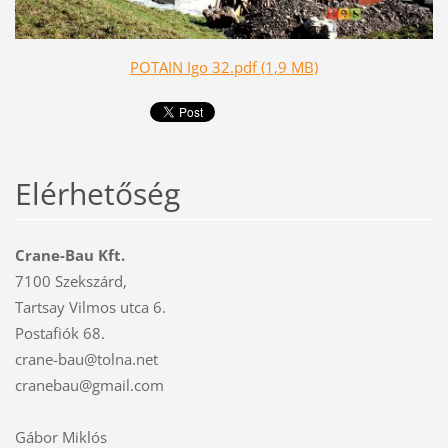
POTAIN Igo 32.pdf (1,9 MB)
Elérhetőség
Crane-Bau Kft.
7100 Szekszárd,
Tartsay Vilmos utca 6.
Postafiók 68.
crane-bau@tolna.net
cranebau@gmail.com
Gábor Miklós