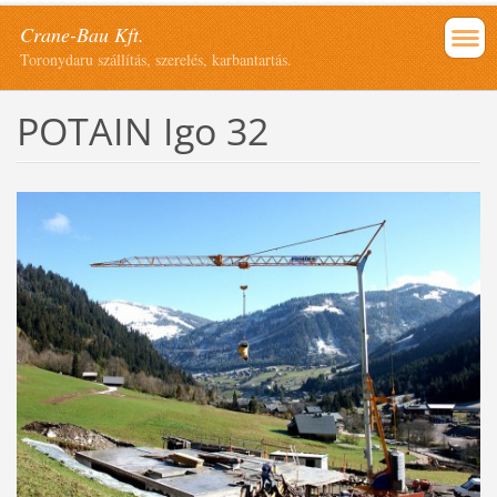
Crane-Bau Kft.
Toronydaru szállítás, szerelés, karbantartás.
POTAIN Igo 32