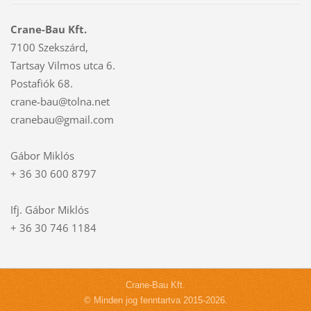
Crane-Bau Kft.
7100 Szekszárd,
Tartsay Vilmos utca 6.
Postafiók 68.
crane-bau@tolna.net
cranebau@gmail.com
Gábor Miklós
+ 36 30 600 8797
Ifj. Gábor Miklós
+ 36 30 746 1184
Crane-Bau Kft.
© Minden jog fenntartva 2015-2026.