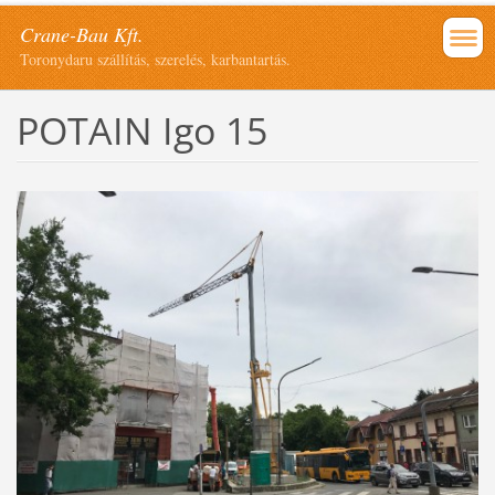
Crane-Bau Kft.
Toronydaru szállítás, szerelés, karbantartás.
POTAIN Igo 15