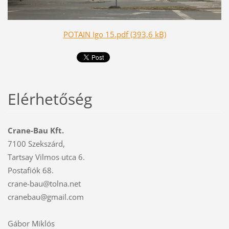
POTAIN Igo 15.pdf (393,6 kB)
Elérhetőség
Crane-Bau Kft.
7100 Szekszárd,
Tartsay Vilmos utca 6.
Postafiók 68.
crane-bau@tolna.net
cranebau@gmail.com
Gábor Miklós