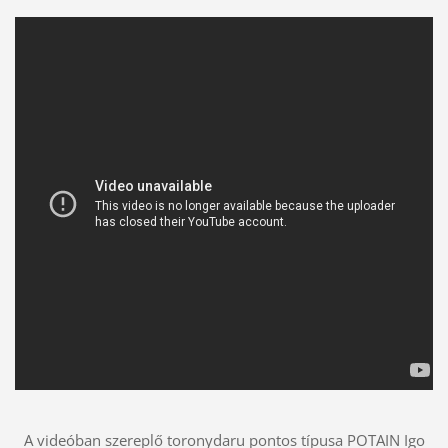
A videóban szereplő toronydaru pontos típusa POTAIN Igo