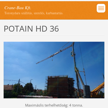
Crane-Bau Kft.
Toronydaru szállítás, szerelés, karbantartás.
POTAIN HD 36
Maximáslis terhelhetőség: 4 tonna.