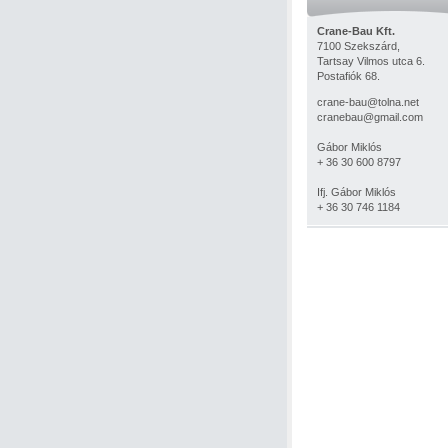
Crane-Bau Kft.
7100 Szekszárd,
Tartsay Vilmos utca 6.
Postafiók 68.
crane-bau@tolna.net
cranebau@gmail.com
Gábor Miklós
+ 36 30 600 8797
Ifj. Gábor Miklós
+ 36 30 746 1184