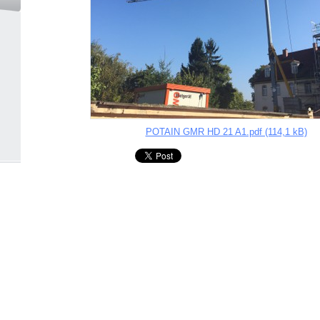
POTAIN GMR HD 21 A1.pdf (114,1 kB)