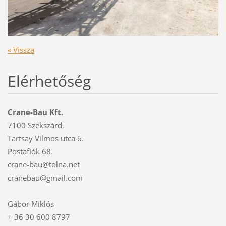
« Vissza
Elérhetőség
Crane-Bau Kft.
7100 Szekszárd,
Tartsay Vilmos utca 6.
Postafiók 68.
crane-bau@tolna.net
cranebau@gmail.com
Gábor Miklós
+ 36 30 600 8797