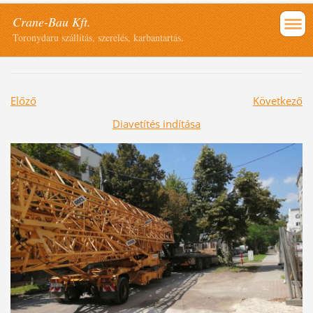
Crane-Bau Kft.
Toronydaru szállítás, szerelés, karbantartás.
Előző
Következő
Diavetítés indítása