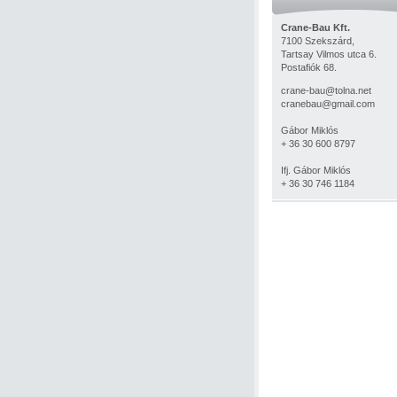
Crane-Bau Kft.
7100 Szekszárd,
Tartsay Vilmos utca 6.
Postafiók 68.
crane-bau@tolna.net
cranebau@gmail.com
Gábor Miklós
+ 36 30 600 8797
Ifj. Gábor Miklós
+ 36 30 746 1184